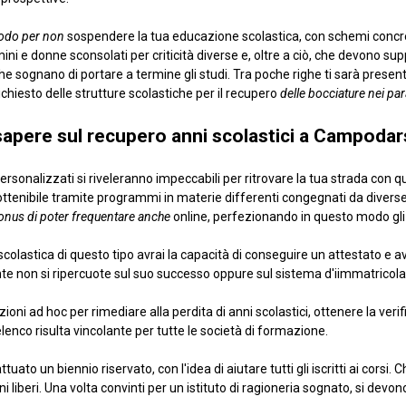
modo per non
sospendere la tua educazione scolastica, con schemi concret
omini e donne sconsolati per criticità diverse e, oltre a ciò, che devono su
 che sognano di portare a termine gli studi. Tra poche righe ti sarà presen
chiesto delle strutture scolastiche per il recupero
delle bocciature nei p
sapere sul recupero anni scolastici a Campoda
ni personalizzati si riveleranno impeccabili per ritrovare la tua strada con 
ttenibile tramite programmi in materie differenti congegnati da diverse 
onus di poter frequentare anche
online, perfezionando in questo modo gli
colastica di questo tipo avrai la capacità di conseguire un attestato e a
onte non si ripercuote sul suo successo oppure sul sistema d'iimmatricolaz
oni ad hoc per rimediare alla perdita di anni scolastici, ottenere la ver
elenco risulta vincolante per tutte le società di formazione.
tuato un biennio riservato, con l'idea di aiutare tutti gli iscritti ai corsi.
orni liberi. Una volta convinti per un istituto di ragioneria sognato, si devon