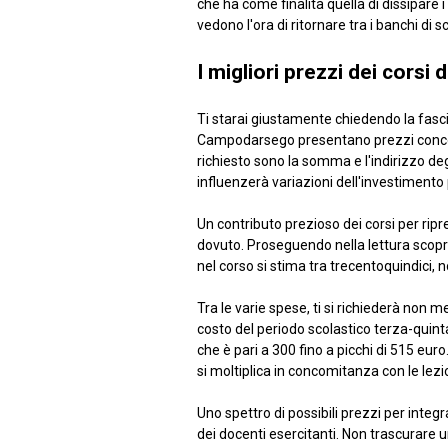
che ha come finalità quella di dissipare
vedono l'ora di ritornare tra i banchi di 
I migliori prezzi dei cors
Ti starai giustamente chiedendo la fascia
Campodarsego presentano prezzi concord
richiesto sono la somma e l'indirizzo degl
influenzerà variazioni dell'investimento
Un contributo prezioso dei corsi per ri
dovuto. Proseguendo nella lettura scopri
nel corso si stima tra trecentoquindici, n
Tra le varie spese, ti si richiederà non
costo del periodo scolastico terza-quin
che è pari a 300 fino a picchi di 515 euro
si moltiplica in concomitanza con le lez
Uno spettro di possibili prezzi per integ
dei docenti esercitanti. Non trascurare u