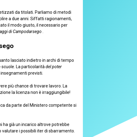
izzati da titolati. Parliamo di metodi
pplire a due anni. Siffatti ragionamenti,
tato il modo giusto, il necessario per
araggi di Campodarsego
.
rsego
quanto lasciato indietro in archi di tempo
scuole. La particolarità
del poter
 insegnamenti previsti.
vere più chance di trovare lavoro. La
ione la licenza non è irraggiungibile!
ifica da parte del Ministero competente si
 Chi ha già un incarico altrove potrebbe
o valutare i possibili iter di sbarramento.