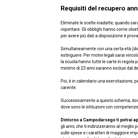
Requisiti del recupero an
Eliminate le scelte inadatte, quando sarai
rispettare. Gli obblighi hanno come obiett
per avere più dati a disposizione è prova
Simultaneamente con una certa età (dicio
estinguere. Per motivi legali sarai vincola
la scuola hanno tutte le carte in regola p
minimo di 23 anni saranno esclusi dal d
Poi, è in calendario una esercitazione, p
carente.
Successivamente a questo schema, dove s
dove sono le istituzioni con competenze
Dintorno a Campodarsego ti potrai ap
gli anni, che ti indirizzeranno al meglio p
sulle spese e i caratteri di maggiore im