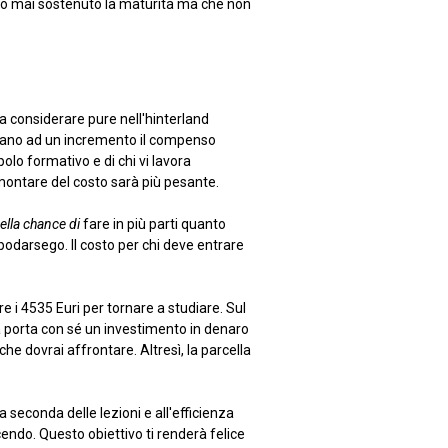
anno mai sostenuto la maturità ma che non
da considerare pure nell'hinterland
tano ad un incremento il compenso
polo formativo e di chi vi lavora
mmontare del costo sarà più pesante.
lla chance di
fare in più parti quanto
podarsego. Il costo per chi deve entrare
 i 4535 Euri per tornare a studiare. Sul
a porta con sé un investimento in denaro
che dovrai affrontare. Altresì, la parcella
 seconda delle lezioni e all'efficienza
cendo. Questo obiettivo ti renderà felice