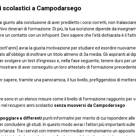
ni scolastici a Campodarsego
 giunto alla conclusione di aver prediletto i corsi corretti, non tralasciar
ivo itinerari di formazione. Di più, la tua iscrizione dipende da insegname
re un contatto con un infopoint. Devi sapere che l'età dichiarata è il fatt
tt'anni) avrai la giusta motivazione per studiare ed esordire nuovament
to all'obbligo di inoltrare un titolo almeno di 3a media. Gli aspiranti al d
er svolgere un test d'ingresso e, nella fase seguente, tenere duro per un pa
imostrare di aver conseguito un loro attestato di formazione precedente
er sapere, tramite una panoramica, il tuo livello, prefiggendosi di mettere
ono in un elenco misure come il livello di formazione raggiunto per val
 nel recupero anni scolastici
senza muoversi da Campodarsego
.
poggiare a differenti
punti informativi per merito di cui rispondere all
er concludere gli studi. In questo modo avrai i fattori più importanti sulle 
portanza. Tra i servizi con minimi intermediari menzioniamo un apposito 