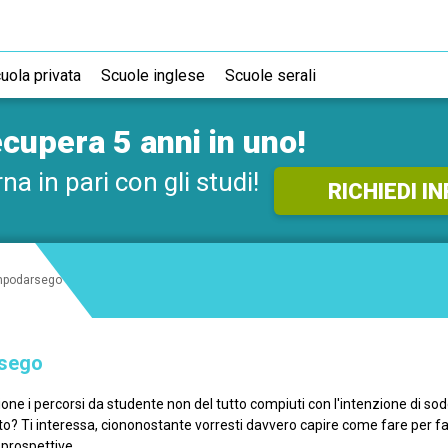
ICHIEDI SUBITO
INFORMAZIONI GRATUI
uola privata
Scuole inglese
Scuole serali
Sarai ricontattato al più presto
cupera 5 anni in uno!
na in pari con gli studi!
RICHIEDI I
mpodarsego
rsego
ne i percorsi da studente non del tutto compiuti con l'intenzione di sodd
o? Ti interessa, ciononostante vorresti davvero capire come fare per favo
 prospettive.