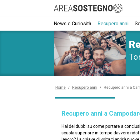
R
News e Curiosità
Recupero anni
Sc
Re
Tor
Home
/
Recupero anni
/
Recupero anni a Ca
Recupero anni a Campoda
Hai dei dubbi su come portare a conclusio
scuola superiore in tempo davvero ridott
lavoro? La chiave di volta ti aprirà nuove