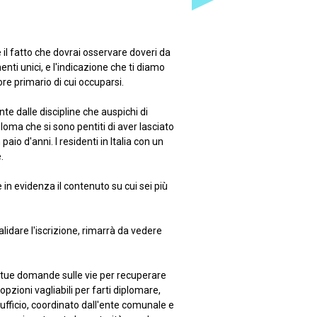
e il fatto che dovrai osservare doveri da
nti unici, e l'indicazione che ti diamo
ore primario di cui occuparsi.
e dalle discipline che auspichi di
iploma che si sono pentiti di aver lasciato
io d'anni. I residenti in Italia con un
.
 in evidenza il contenuto su cui sei più
idare l'iscrizione, rimarrà da vedere
e tue domande sulle vie per recuperare
opzioni vagliabili per farti diplomare,
ufficio, coordinato dall'ente comunale e