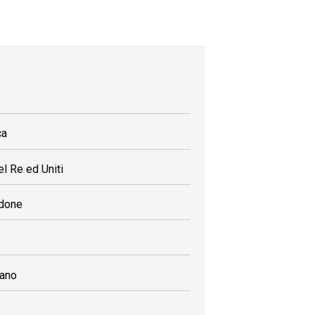
ca
l Re ed Uniti
idone
rano