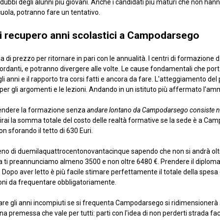
 i dubbi degli alunni più giovani. Anche i candidati più maturi che non h
scuola, potranno fare un tentativo.
i di recupero anni scolastici a Campodarsego
 di prezzo per ritornare in pari con le annualità. I centri di formazione 
anti, e potranno divergere alle volte. Le cause fondamentali che por
i anni e il rapporto tra corsi fatti e ancora da fare. L'atteggiamento del 
 per gli argomenti e le lezioni. Andando in un istituto più affermato l'a
prendere la formazione senza
andare lontano da Campodarsego consiste ne
rai la somma totale del costo delle realtà formative se la sede è a Cam
on sforando il tetto di 630 Euri.
 meno di duemilaquattrocentonovantacinque sapendo che non si andrà oltre
ta ti preannunciamo almeno 3500 e non oltre 6480 €. Prendere il diplom
. Dopo aver letto è più facile stimare perfettamente il totale della spesa 
ioni da frequentare obbligatoriamente.
rare gli anni incompiuti se si frequenta Campodarsego si ridimensionerà a
na premessa che vale per tutti: parti con l'idea di non perderti strada fa