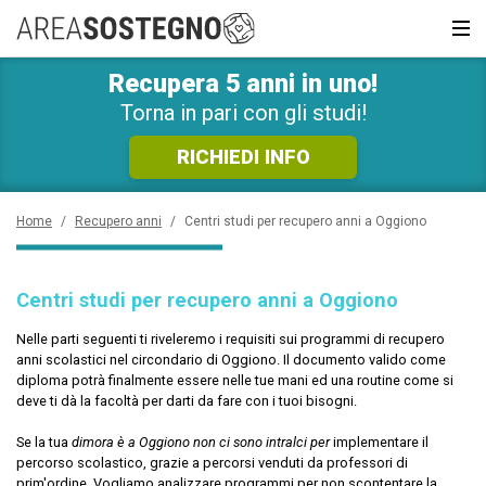
RICHIEDI SUBITO
INFORMAZIONI GRATUITE!
Recupera 5 anni in uno!
News e Curiosità
Sarai ricontattato al più presto
Torna in pari con gli studi!
Recupero anni
RICHIEDI INFO
Scuola privata
Home
/
Recupero anni
/
Centri studi per recupero anni a Oggiono
Scuole inglese
Centri studi per recupero anni a Oggiono
Scuole serali
Nelle parti seguenti ti riveleremo i requisiti sui programmi di recupero
anni scolastici nel circondario di Oggiono. Il documento valido come
CERCA
diploma potrà finalmente essere nelle tue mani ed una routine come si
deve ti dà la facoltà per darti da fare con i tuoi bisogni.
Se la tua
dimora è a Oggiono non ci sono intralci per
implementare il
percorso scolastico, grazie a percorsi venduti da professori di
prim'ordine. Vogliamo analizzare programmi per non scontentare la