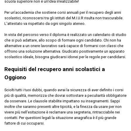
scuola superiore non è un'idea irrealizzabile!
Per un'accademia che sostiene corsi annuali per il recupero degli anni
scolastici, riconoscersi tra gli istituti del M.I.U.R risulta non trascurabile.
L'attestato va rispettato da ogni singolo ateneo.
In vista del percorso verso il diploma è realizzato un calendario di studio
che si può adattare, allo scopo di formare ogni candidato. Chi non ha
alternative a un onere lavorativo sarà capace di formarsi con classi che
offrono una soluzione alternativa. Giudicato positivamente un apparato
scolastico ideale, bisogna giudicarsi idonei per le regole per candidarsi.
Requisiti del recupero anni scolastici a
Oggiono
Sciolti tutti i tuoi dubbi, quando avrai la sicurezza di aver definito i corsi
più di qualità, memorizza che dovrai sottostare a peculiarità obbligatorie
da osservare. Le clausole stabilite impattano su insegnamenti. Sappi
inoltre che saranno presenti altre tipicità, e la finezza da usare per non
vivere più nell'esitazione è reclamare una segreteria, rintracciabile nei
contatti. Per questioni legali la situazione anagrafica è il più grande
fattore di cui occuparsi.