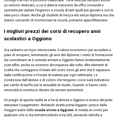
consigli che non si possono tralasciare. Tra le sedi più semplici esiste
un servizio dedicato, a cui è data la mansione da uffici comunali e
operante per aiutare l'ingresso a scuola di tutti quelli più giovani e con le
idee poco chiare. Anche gli studenti di mezza età senza diploma ma che
stanno cercando di ricominciare la scuola, potranno approfittarsene.
I migliori prezzi dei corsi di recupero anni
scolastici a Oggiono
Ora vedremo un topic interessante: il valore economico per accedere a
piani di recupero, terminando gli anni del diploma. I centri di formazione
da considerare
se è comodo arrivare a Oggiono hanno tendenzialmente
costi affini
, anche se esistono discrepanze alle volte. Altri elementi di
scelta che correggono il totale del costo sono gli anni che ti separano
dalla certificazione e il totale di materie per ogni settimana. La
condizione dell'ateneo e di coloro che tengono i corsi sarà indicatore
per cambi di tariffe per le annualità di studio. Quando si hanno certe
necessità la somma in denaro da versare aumenterà.
Un pregio di queste
realtà se si ha la dimora a Oggiono si evince dal poter
rateizzare il
pagamento. Andando avanti potrai leggere i prezzi della
maggior parte delle
scuole vicino a Oggiono
. In media un costo per
qualcuno che si sta immatricolando è tra 265, arrivando talvolta a