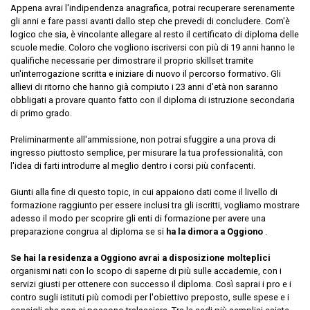
Appena avrai l'indipendenza anagrafica, potrai recuperare serenamente
gli anni e fare passi avanti dallo step che prevedi di concludere. Com'è
logico che sia, è vincolante allegare al resto il certificato di diploma delle
scuole medie. Coloro che vogliono iscriversi con più di 19 anni hanno le
qualifiche necessarie per dimostrare il proprio skillset tramite
un'interrogazione scritta e iniziare di nuovo il percorso formativo. Gli
allievi di ritorno che hanno già compiuto i 23 anni d'età non saranno
obbligati a provare quanto fatto con il diploma di istruzione secondaria
di primo grado.
Preliminarmente all'ammissione, non potrai sfuggire a una prova di
ingresso piuttosto semplice, per misurare la tua professionalità, con
l'idea di farti introdurre al meglio dentro i corsi più confacenti.
Giunti alla fine di questo topic, in cui appaiono dati come il livello di
formazione raggiunto per essere inclusi tra gli iscritti, vogliamo mostrare
adesso il modo per scoprire gli enti di formazione per avere una
preparazione congrua al diploma se si
ha la dimora a Oggiono
.
Se hai la residenza a Oggiono avrai a disposizione molteplici
organismi nati con lo scopo di saperne di più sulle accademie, con i
servizi giusti per ottenere con successo il diploma. Così saprai i pro e i
contro sugli istituti più comodi per l'obiettivo preposto, sulle spese e i