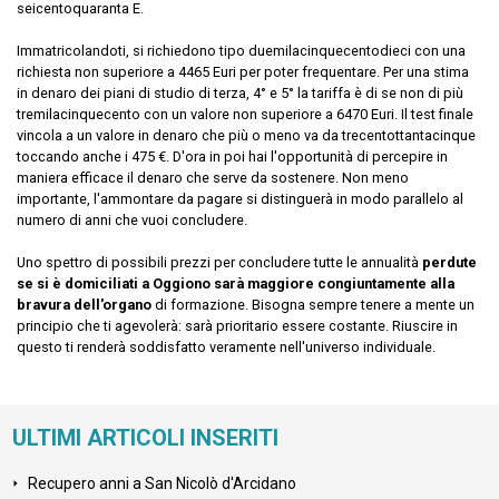
seicentoquaranta E.
Immatricolandoti, si richiedono tipo duemilacinquecentodieci con una
richiesta non superiore a 4465 Euri per poter frequentare. Per una stima
in denaro dei piani di studio di terza, 4° e 5° la tariffa è di se non di più
tremilacinquecento con un valore non superiore a 6470 Euri. Il test finale
vincola a un valore in denaro che più o meno va da trecentottantacinque
toccando anche i 475 €. D'ora in poi hai l'opportunità di percepire in
maniera efficace il denaro che serve da sostenere. Non meno
importante, l'ammontare da pagare si distinguerà in modo parallelo al
numero di anni che vuoi concludere.
Uno spettro di possibili prezzi per concludere tutte le annualità
perdute
se si è domiciliati a Oggiono sarà maggiore congiuntamente alla
bravura dell'organo
di formazione. Bisogna sempre tenere a mente un
principio che ti agevolerà: sarà prioritario essere costante. Riuscire in
questo ti renderà soddisfatto veramente nell'universo individuale.
ULTIMI ARTICOLI INSERITI
Recupero anni a San Nicolò d'Arcidano