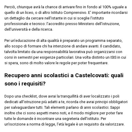
Perciò, chiunque avrà la chance di arrivare fino in fondo al 100% uguale a
quello di un liceo, o di altro Istituto Comprensivo. E' importante ricordarsi
un dettaglio da cercare nell'istante in cui si sceglie l'istituto
professionale e tecnico: l'accredito presso Ministero dell'istruzione,
dell'università e della ricerca.
Per un'educazione di alta qualità è preparato un programma separato,
allo scopo di formare chi ha intenzione di andare avanti. Il candidato,
talvolta limitato da una responsabilità lavorativa può organizzarsi con
corsi in semestri per esigenze particolari. Una volta distinto un ISIS in cui
si spera, sono di molto valore le regole per poter frequentare.
Recupero anni scolastici a Castelcovati: quali
sono i requisiti?
Dopo una checklist, dove avrai la tranquillità di aver localizzato i poli
dedicati all'istruzione più adatti a te, ricorda che avrai principi obbligatori
per salvaguardare tutti. Tali elementi parlano di anni scolastici. Sappi
inoltre che ci sono aspetti meno noti, e il modo migliore per poter fare
tutte le domande è incontrare una segreteria dell'istituto. Per
un'iscrizione a norma di legge, l'età legale è un requisito da valorizzare.