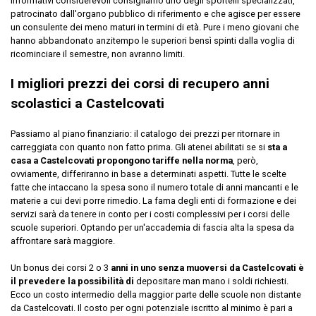
informativi considerevoli consigliamo uno degli sportelli specializzati,
patrocinato dall'organo pubblico di riferimento e che agisce per essere
un consulente dei meno maturi in termini di età. Pure i meno giovani che
hanno abbandonato anzitempo le superiori bensì spinti dalla voglia di
ricominciare il semestre, non avranno limiti.
I migliori prezzi dei corsi di recupero anni
scolastici a Castelcovati
Passiamo al piano finanziario: il catalogo dei prezzi per ritornare in
carreggiata con quanto non fatto prima. Gli atenei abilitati se si
sta a
casa a Castelcovati propongono tariffe nella norma
, però,
ovviamente, differiranno in base a determinati aspetti. Tutte le scelte
fatte che intaccano la spesa sono il numero totale di anni mancanti e le
materie a cui devi porre rimedio. La fama degli enti di formazione e dei
servizi sarà da tenere in conto per i costi complessivi per i corsi delle
scuole superiori. Optando per un'accademia di fascia alta la spesa da
affrontare sarà maggiore.
Un bonus dei corsi 2 o 3
anni in uno senza muoversi da Castelcovati è
il prevedere la possibilità di
depositare man mano i soldi richiesti.
Ecco un costo intermedio della maggior parte delle scuole non distante
da Castelcovati. Il costo per ogni potenziale iscritto al minimo è pari a