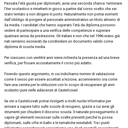
Passata l'età giusta per diplomarti, avrai una seconda chance: terminare
l'iter scolastico e rimetterti in gioco a partire dal corso scelto che sei
stato tentato a non dirigere in porto. Naturalmente non potrai esimerti
dall'obbligo di porgere al personale amministrativo un titolo almeno di
3a media. I candidati che hanno superato l'età da diploma possono
vedere di partecipare a una verifica delle competenze e superare
qualsiasi ansia da prestazione. Gli italiani e non che nel 1996 erano già
nati verranno esonerati da condividere un documento valido come
diploma di scuola media.
Per ciascuno con ventitré anni viene richiesta la presenza ad una breve
verifica, per fissare accuratamente il corso più adatto.
Finendo questo argomento, in cui indichiamo termini di valutazione
come il sesso per essere accettati a lezione, accenneremo ora come
fare una cernita per le istituzioni con lo scopo di recuperare gli anni
scolastici pure nelle adiacenze di Castelcovati
.
Se vivi a Castelcovati potrai rivolgerti a molti nuclei informativi per
arrivare a sapere tutto sulle scuole di recupero, grazie a cui avrai gli
strumenti per chiudere il discorso scuola. Il naturale proseguimento è
capire gli elementi necessari sulle scelte presenti perché tu possa
diplomarti, sulle cifre in ballo e le tematiche inevitabili. Tra i punti