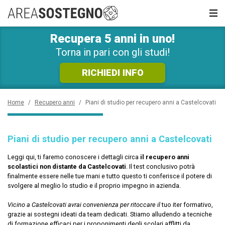
RICHIEDI SUBITO
INFORMAZIONI GRATUITE!
Recupera 5 anni in uno!
News e Curiosità
Sarai ricontattato al più presto
Torna in pari con gli studi!
Recupero anni
RICHIEDI INFO
Scuola privata
Home
/
Recupero anni
/
Piani di studio per recupero anni a Castelcovati
Scuole inglese
Piani di studio per recupero anni a Castelcovati
Scuole serali
Leggi qui, ti faremo conoscere i dettagli circa
il recupero anni
scolastici non distante da Castelcovati
. Il test conclusivo potrà
CERCA
finalmente essere nelle tue mani e tutto questo ti conferisce il potere di
svolgere al meglio lo studio e il proprio impegno in azienda.
Vicino a Castelcovati avrai convenienza per ritoccare il
tuo iter formativo,
grazie ai sostegni ideati da team dedicati. Stiamo alludendo a tecniche
di formazione efficaci per i proponimenti degli scolari afflitti da