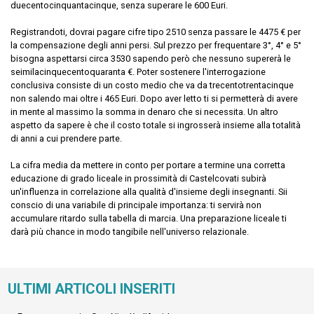
duecentocinquantacinque, senza superare le 600 Euri.
Registrandoti, dovrai pagare cifre tipo 2510 senza passare le 4475 € per
la compensazione degli anni persi. Sul prezzo per frequentare 3°, 4° e 5°
bisogna aspettarsi circa 3530 sapendo però che nessuno supererà le
seimilacinquecentoquaranta €. Poter sostenere l'interrogazione
conclusiva consiste di un costo medio che va da trecentotrentacinque
non salendo mai oltre i 465 Euri. Dopo aver letto ti si permetterà di avere
in mente al massimo la somma in denaro che si necessita. Un altro
aspetto da sapere è che il costo totale si ingrosserà insieme alla totalità
di anni a cui prendere parte.
La cifra media da mettere in conto per portare a termine una corretta
educazione di grado liceale in prossimità di Castelcovati subirà
un'influenza in correlazione alla qualità d'insieme degli insegnanti. Sii
conscio di una variabile di principale importanza: ti servirà non
accumulare ritardo sulla tabella di marcia. Una preparazione liceale ti
darà più chance in modo tangibile nell'universo relazionale.
ULTIMI ARTICOLI INSERITI