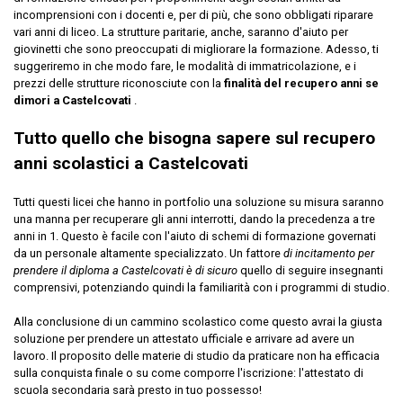
incomprensioni con i docenti e, per di più, che sono obbligati riparare
vari anni di liceo. La strutture paritarie, anche, saranno d'aiuto per
giovinetti che sono preoccupati di migliorare la formazione. Adesso, ti
suggeriremo in che modo fare, le modalità di immatricolazione, e i
prezzi delle strutture riconosciute con la
finalità del recupero anni se
dimori a Castelcovati
.
Tutto quello che bisogna sapere sul recupero
anni scolastici a Castelcovati
Tutti questi licei che hanno in portfolio una soluzione su misura saranno
una manna per recuperare gli anni interrotti, dando la precedenza a tre
anni in 1. Questo è facile con l'aiuto di schemi di formazione governati
da un personale altamente specializzato. Un fattore
di incitamento per
prendere il diploma a Castelcovati è di sicuro
quello di seguire insegnanti
comprensivi, potenziando quindi la familiarità con i programmi di studio.
Alla conclusione di un cammino scolastico come questo avrai la giusta
soluzione per prendere un attestato ufficiale e arrivare ad avere un
lavoro. Il proposito delle materie di studio da praticare non ha efficacia
sulla conquista finale o su come comporre l'iscrizione: l'attestato di
scuola secondaria sarà presto in tuo possesso!