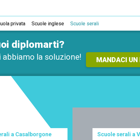
ICHIEDI SUBITO
INFORMAZIONI GRATUI
uola privata
Scuole inglese
Scuole serali
Sarai ricontattato al più presto
oi diplomarti?
 abbiamo la soluzione!
MANDACI UN
serali a Casalborgone
Scuole serali a V