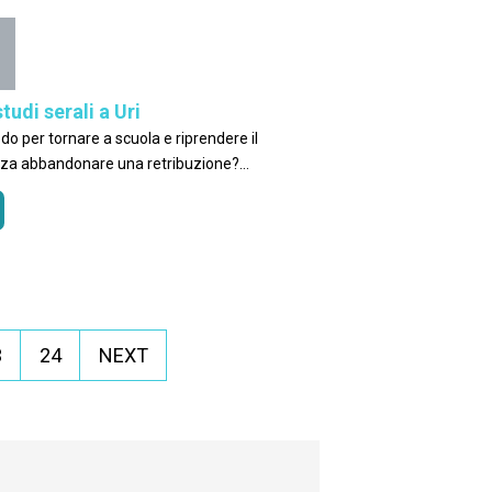
studi serali a Uri
o per tornare a scuola e riprendere il
enza abbandonare una retribuzione?
attenta delle scuole a Uri!
3
24
NEXT