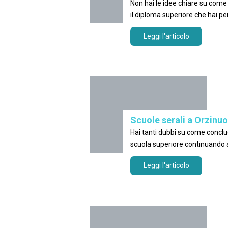
Non hai le idee chiare su come 
il diploma superiore che hai pe
Casalborgone
Leggi l'articolo
Scuole serali a Orzinuo
Hai tanti dubbi su come conclud
scuola superiore continuando
la classifica co
Leggi l'articolo