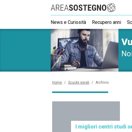
R
News e Curiosità
Recupero anni
Sc
Vu
Noi
Home
/
Scuole serali
/
Archivio
I migliori centri studi 