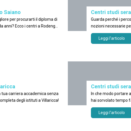
go Saiano
Centri studi sera
 procurarti il diploma di
Guarda perché i perco
a anni? Ecco i centri a Rodengo
nozioni necessarie pe
gli studi!
Leggi l'articolo
laricca
Centri studi ser
In che modo portare a casa la certificazione di 2
licenziarti? Trova la classifica completa degli istituti a Villaricca!
hai sorvolato tempo f
Leggi l'articolo