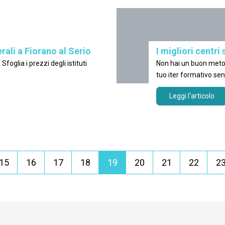
erali a Fiorano al Serio
I migliori centri 
 prezzi degli istituti
Non hai un buon metod
tuo iter formativo s
Sfoglia una selezione 
Leggi l'articolo
15
16
17
18
19
20
21
22
2