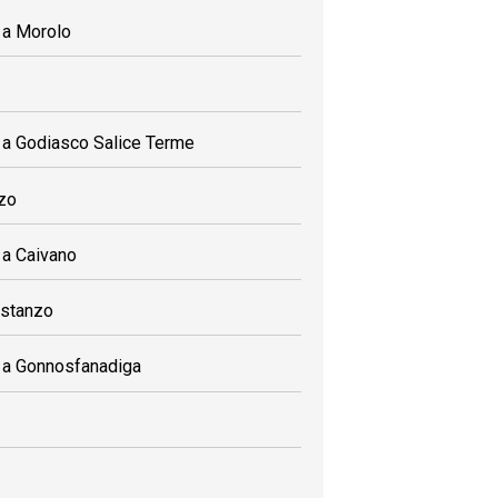
i a Morolo
ali a Godiasco Salice Terme
zzo
i a Caivano
ostanzo
li a Gonnosfanadiga