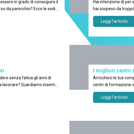
essere in grado di conseguire il
Hai intenzione di per seguire l'attestato di scuo
rso da parecchio? Ecco le sedi a
hai sospeso da troppo
Battista
Leggi l'articolo
vi
I migliori centri 
ere senza fatica gli anni di
Arricchisci le tue comp
 a lavorare? Guardiamo insieme
centri di formazione a
mpleta dei centri studi a Orzinuovi!
Leggi l'articolo