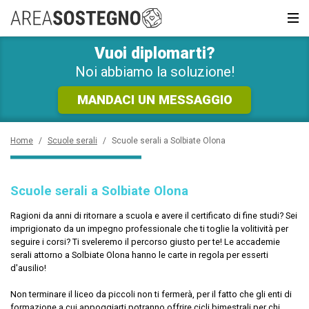
RICHIEDI SUBITO
INFORMAZIONI GRATUITE!
Vuoi diplomarti?
News e Curiosità
Sarai ricontattato al più presto
Noi abbiamo la soluzione!
Recupero anni
MANDACI UN MESSAGGIO
Scuola privata
Home
/
Scuole serali
/
Scuole serali a Solbiate Olona
Scuole inglese
Scuole serali a Solbiate Olona
Scuole serali
Ragioni da anni di ritornare a scuola e avere il certificato di fine studi? Sei
imprigionato da un impegno professionale che ti toglie la volitività per
CERCA
seguire i corsi? Ti sveleremo il percorso giusto per te! Le accademie
serali attorno a Solbiate Olona hanno le carte in regola per esserti
d'ausilio!
Non terminare il liceo da piccoli non ti fermerà, per il fatto che gli enti di
formazione a cui appoggiarti potranno offrire cicli bimestrali per chi