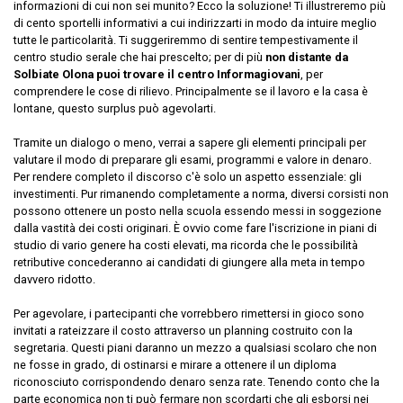
informazioni di cui non sei munito? Ecco la soluzione! Ti illustreremo più
di cento sportelli informativi a cui indirizzarti in modo da intuire meglio
tutte le particolarità. Ti suggeriremmo di sentire tempestivamente il
centro studio serale che hai prescelto; per di più
non distante da
Solbiate Olona puoi trovare il centro Informagiovani
, per
comprendere le cose di rilievo. Principalmente se il lavoro e la casa è
lontane, questo surplus può agevolarti.
Tramite un dialogo o meno, verrai a sapere gli elementi principali per
valutare il modo di preparare gli esami, programmi e valore in denaro.
Per rendere completo il discorso c'è solo un aspetto essenziale: gli
investimenti. Pur rimanendo completamente a norma, diversi corsisti non
possono ottenere un posto nella scuola essendo messi in soggezione
dalla vastità dei costi originari. È ovvio come fare l'iscrizione in piani di
studio di vario genere ha costi elevati, ma ricorda che le possibilità
retributive concederanno ai candidati di giungere alla meta in tempo
davvero ridotto.
Per agevolare, i partecipanti che vorrebbero rimettersi in gioco sono
invitati a rateizzare il costo attraverso un planning costruito con la
segretaria. Questi piani daranno un mezzo a qualsiasi scolaro che non
ne fosse in grado, di ostinarsi e mirare a ottenere il un diploma
riconosciuto corrispondendo denaro senza rate. Tenendo conto che la
parte economica non ti può fermare non scordarti che gli esborsi nei