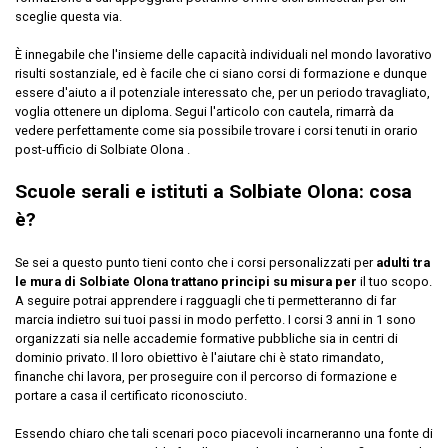
sceglie questa via.
È innegabile che l'insieme delle capacità individuali nel mondo lavorativo
risulti sostanziale, ed è facile che ci siano corsi di formazione e dunque
essere d'aiuto a il potenziale interessato che, per un periodo travagliato,
voglia ottenere un diploma. Segui l'articolo con cautela, rimarrà da
vedere perfettamente come sia possibile trovare i corsi tenuti in orario
post-ufficio di Solbiate Olona .
Scuole serali e istituti a Solbiate Olona: cosa
è?
Se sei a questo punto tieni conto che i corsi personalizzati per
adulti tra
le mura di Solbiate Olona trattano principi su misura per
il tuo scopo.
A seguire potrai apprendere i ragguagli che ti permetteranno di far
marcia indietro sui tuoi passi in modo perfetto. I corsi 3 anni in 1 sono
organizzati sia nelle accademie formative pubbliche sia in centri di
dominio privato. Il loro obiettivo è l'aiutare chi è stato rimandato,
finanche chi lavora, per proseguire con il percorso di formazione e
portare a casa il certificato riconosciuto.
Essendo chiaro che tali scenari poco piacevoli incarneranno una fonte di