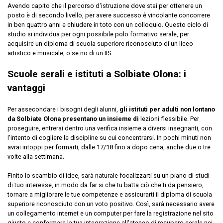
Avendo capito che il percorso d'istruzione dove stai per ottenere un
posto è di secondo livello, per avere successo è vincolante concorrere
in ben quattro anni e chiudere in toto con un colloquio. Questo ciclo di
studio si individua per ogni possibile polo formativo serale, per
acquisire un diploma di scuola superiore riconosciuto di un liceo
artistico e musicale, o se no di un IIS.
Scuole serali e istituti a Solbiate Olona: i
vantaggi
Per assecondare i bisogni degli alunni,
gli istituti per adulti non lontano
da Solbiate Olona presentano un insieme di
lezioni flessibile. Per
proseguire, entrerai dentro una verifica insieme a diversi insegnanti, con
l'intento di cogliere le discipline su cui concentrarsi. In pochi minuti non
avrai intoppi per formarti, dalle 17/18 fino a dopo cena, anche due o tre
volte alla settimana.
Finito lo scambio di idee, sarà naturale focalizzarti su un piano di studi
di tuo interesse, in modo da far si che tu batta ciò che ti da pensiero,
tornare a migliorare le tue competenze e assicurarti il diploma di scuola
superiore riconosciuto con un voto positivo. Così, sarà necessario avere
un collegamento internet e un computer per fare la registrazione nel sito
giusto e confermare la tua integrazione all'ateneo di recupero serale nei