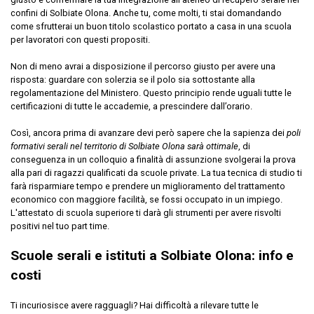
confini di Solbiate Olona. Anche tu, come molti, ti stai domandando
come sfrutterai un buon titolo scolastico portato a casa in una scuola
per lavoratori con questi propositi.
Non di meno avrai a disposizione il percorso giusto per avere una
risposta: guardare con solerzia se il polo sia sottostante alla
regolamentazione del Ministero. Questo principio rende uguali tutte le
certificazioni di tutte le accademie, a prescindere dall’orario.
Così, ancora prima di avanzare devi però sapere che la sapienza dei
poli
formativi serali nel territorio di Solbiate Olona sarà ottimale
, di
conseguenza in un colloquio a finalità di assunzione svolgerai la prova
alla pari di ragazzi qualificati da scuole private. La tua tecnica di studio ti
farà risparmiare tempo e prendere un miglioramento del trattamento
economico con maggiore facilità, se fossi occupato in un impiego.
L'attestato di scuola superiore ti darà gli strumenti per avere risvolti
positivi nel tuo part time.
Scuole serali e istituti a Solbiate Olona: info e
costi
Ti incuriosisce avere ragguagli? Hai difficoltà a rilevare tutte le