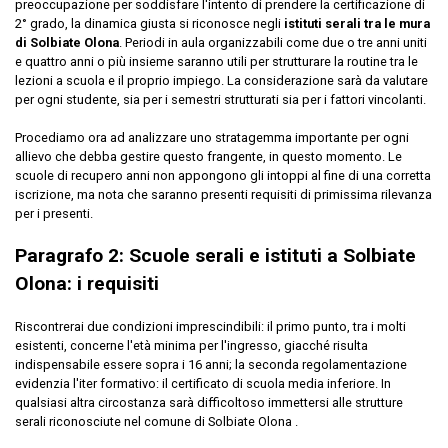
preoccupazione per soddisfare l'intento di prendere la certificazione di
2° grado, la dinamica giusta si riconosce negli
istituti serali tra le mura
di Solbiate Olona
. Periodi in aula organizzabili come due o tre anni uniti
e quattro anni o più insieme saranno utili per strutturare la routine tra le
lezioni a scuola e il proprio impiego. La considerazione sarà da valutare
per ogni studente, sia per i semestri strutturati sia per i fattori vincolanti.
Procediamo ora ad analizzare uno stratagemma importante per ogni
allievo che debba gestire questo frangente, in questo momento. Le
scuole di recupero anni non appongono gli intoppi al fine di una corretta
iscrizione, ma nota che saranno presenti requisiti di primissima rilevanza
per i presenti.
Paragrafo 2: Scuole serali e istituti a Solbiate
Olona: i requisiti
Riscontrerai due condizioni imprescindibili: il primo punto, tra i molti
esistenti, concerne l'età minima per l'ingresso, giacché risulta
indispensabile essere sopra i 16 anni; la seconda regolamentazione
evidenzia l'iter formativo: il certificato di scuola media inferiore. In
qualsiasi altra circostanza sarà difficoltoso immettersi alle strutture
serali riconosciute nel comune di Solbiate Olona .