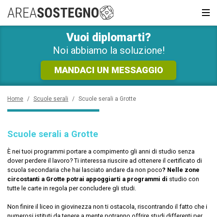
RICHIEDI SUBITO
INFORMAZIONI GRATUITE!
Vuoi diplomarti?
News e Curiosità
Sarai ricontattato al più presto
Noi abbiamo la soluzione!
Recupero anni
MANDACI UN MESSAGGIO
Scuola privata
Home
/
Scuole serali
/
Scuole serali a Grotte
Scuole inglese
Scuole serali a Grotte
Scuole serali
È nei tuoi programmi portare a compimento gli anni di studio senza
dover perdere il lavoro? Ti interessa riuscire ad ottenere il certificato di
CERCA
scuola secondaria che hai lasciato andare da non poco
? Nelle zone
circostanti a Grotte potrai appoggiarti a programmi di
studio con
tutte le carte in regola per concludere gli studi.
Non finire il liceo in giovinezza non ti ostacola, riscontrando il fatto che i
numerosi istituti da tenere a mente potranno offrire studi differenti per