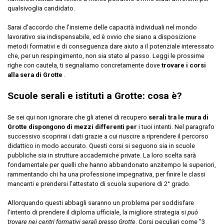
qualsivoglia candidato.
Sarai d'accordo che l'insieme delle capacità individuali nel mondo
lavorativo sia indispensabile, ed è ovvio che siano a disposizione
metodi formativi e di conseguenza dare aiuto a il potenziale interessato
che, per un respingimento, non sia stato al passo. Leggi le prossime
righe con cautela, ti segnaliamo concretamente dove
trovare i corsi
alla sera di Grotte
.
Scuole serali e istituti a Grotte: cosa è?
Se sei qui non ignorare che gli atenei di recupero
serali tra le mura di
Grotte dispongono di mezzi differenti per
i tuoi intenti. Nel paragrafo
successivo scoprirai i dati grazie a cui riuscire a riprendere il percorso
didattico in modo accurato. Questi corsi si seguono sia in scuole
pubbliche sia in strutture accademiche private. La loro scelta sarà
fondamentale per quelli che hanno abbandonato anzitempo le superiori,
rammentando chi ha una professione impegnativa, per finire le classi
mancanti e prendersi l'attestato di scuola superiore di 2° grado.
Allorquando questi abbagli saranno un problema per soddisfare
l'intento di prendere il diploma ufficiale, la migliore strategia si
può
trovare nei centri formativi serali presso Grotte
. Corsi peculiari come "3