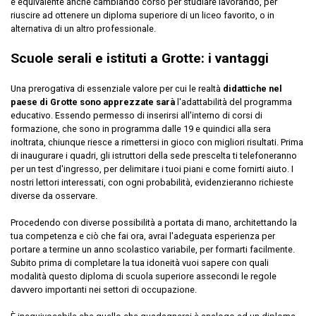
è equivalente anche cambiando corso per studiare lavorando, per
riuscire ad ottenere un diploma superiore di un liceo favorito, o in
alternativa di un altro professionale.
Scuole serali e istituti a Grotte: i vantaggi
Una prerogativa di essenziale valore per cui le realtà
didattiche nel
paese di Grotte sono apprezzate sarà
l'adattabilità del programma
educativo. Essendo permesso di inserirsi all'interno di corsi di
formazione, che sono in programma dalle 19 e quindici alla sera
inoltrata, chiunque riesce a rimettersi in gioco con migliori risultati. Prima
di inaugurare i quadri, gli istruttori della sede prescelta ti telefoneranno
per un test d'ingresso, per delimitare i tuoi piani e come fornirti aiuto. I
nostri lettori interessati, con ogni probabilità, evidenzieranno richieste
diverse da osservare.
Procedendo con diverse possibilità a portata di mano, architettando la
tua competenza e ciò che fai ora, avrai l'adeguata esperienza per
portare a termine un anno scolastico variabile, per formarti facilmente.
Subito prima di completare la tua idoneità vuoi sapere con quali
modalità questo diploma di scuola superiore assecondi le regole
davvero importanti nei settori di occupazione.