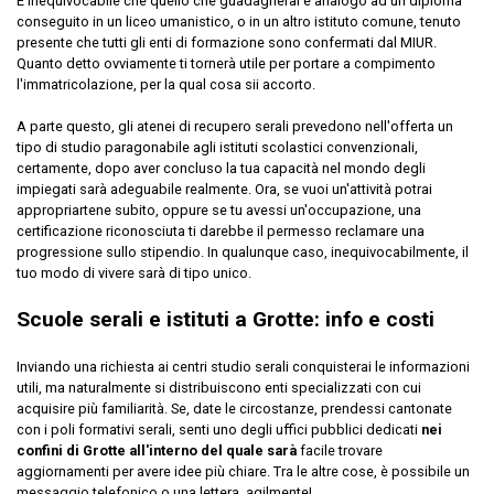
È inequivocabile che quello che guadagnerai è analogo ad un diploma
conseguito in un liceo umanistico, o in un altro istituto comune, tenuto
presente che tutti gli enti di formazione sono confermati dal MIUR.
Quanto detto ovviamente ti tornerà utile per portare a compimento
l'immatricolazione, per la qual cosa sii accorto.
A parte questo, gli atenei di recupero serali prevedono nell'offerta un
tipo di studio paragonabile agli istituti scolastici convenzionali,
certamente, dopo aver concluso la tua capacità nel mondo degli
impiegati sarà adeguabile realmente. Ora, se vuoi un'attività potrai
appropriartene subito, oppure se tu avessi un'occupazione, una
certificazione riconosciuta ti darebbe il permesso reclamare una
progressione sullo stipendio. In qualunque caso, inequivocabilmente, il
tuo modo di vivere sarà di tipo unico.
Scuole serali e istituti a Grotte: info e costi
Inviando una richiesta ai centri studio serali conquisterai le informazioni
utili, ma naturalmente si distribuiscono enti specializzati con cui
acquisire più familiarità. Se, date le circostanze, prendessi cantonate
con i poli formativi serali, senti uno degli uffici pubblici dedicati
nei
confini di Grotte all'interno del quale sarà
facile trovare
aggiornamenti per avere idee più chiare. Tra le altre cose, è possibile un
messaggio telefonico o una lettera, agilmente!