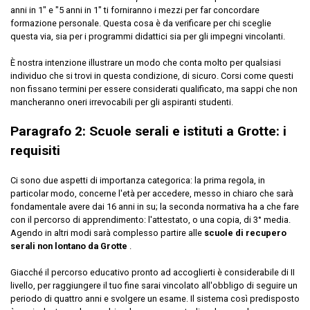
anni in 1" e "5 anni in 1" ti forniranno i mezzi per far concordare
formazione personale. Questa cosa è da verificare per chi sceglie
questa via, sia per i programmi didattici sia per gli impegni vincolanti.
È nostra intenzione illustrare un modo che conta molto per qualsiasi
individuo che si trovi in questa condizione, di sicuro. Corsi come questi
non fissano termini per essere considerati qualificato, ma sappi che non
mancheranno oneri irrevocabili per gli aspiranti studenti.
Paragrafo 2: Scuole serali e istituti a Grotte: i
requisiti
Ci sono due aspetti di importanza categorica: la prima regola, in
particolar modo, concerne l'età per accedere, messo in chiaro che sarà
fondamentale avere dai 16 anni in su; la seconda normativa ha a che fare
con il percorso di apprendimento: l'attestato, o una copia, di 3° media.
Agendo in altri modi sarà complesso partire alle
scuole di recupero
serali non lontano da Grotte
.
Giacché il percorso educativo pronto ad accoglierti è considerabile di II
livello, per raggiungere il tuo fine sarai vincolato all'obbligo di seguire un
periodo di quattro anni e svolgere un esame. Il sistema così predisposto