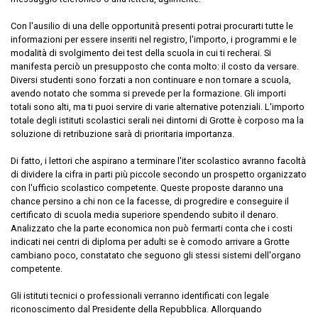
Con l'ausilio di una delle opportunità presenti potrai procurarti tutte le
informazioni per essere inseriti nel registro, l'importo, i programmi e le
modalità di svolgimento dei test della scuola in cui ti recherai. Si
manifesta perciò un presupposto che conta molto: il costo da versare.
Diversi studenti sono forzati a non continuare e non tornare a scuola,
avendo notato che somma si prevede per la formazione. Gli importi
totali sono alti, ma ti puoi servire di varie alternative potenziali. L'importo
totale degli istituti scolastici serali nei dintorni di Grotte è corposo ma la
soluzione di retribuzione sarà di prioritaria importanza.
Di fatto, i lettori che aspirano a terminare l'iter scolastico avranno facoltà
di dividere la cifra in parti più piccole secondo un prospetto organizzato
con l'ufficio scolastico competente. Queste proposte daranno una
chance persino a chi non ce la facesse, di progredire e conseguire il
certificato di scuola media superiore spendendo subito il denaro.
Analizzato che la parte economica non può fermarti conta che i costi
indicati nei centri di diploma per adulti se è comodo arrivare a Grotte
cambiano poco, constatato che seguono gli stessi sistemi dell'organo
competente.
Gli istituti tecnici o professionali verranno identificati con legale
riconoscimento dal Presidente della Repubblica. Allorquando