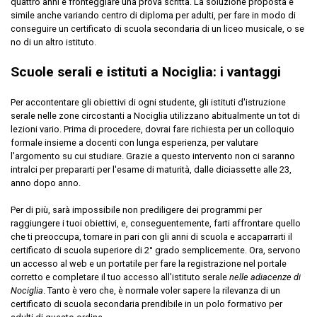
quattro anni e fronteggiare una prova scritta. La soluzione proposta è
simile anche variando centro di diploma per adulti, per fare in modo di
conseguire un certificato di scuola secondaria di un liceo musicale, o se
no di un altro istituto.
Scuole serali e istituti a Nociglia: i vantaggi
Per accontentare gli obiettivi di ogni studente, gli istituti d'istruzione
serale nelle zone circostanti a Nociglia utilizzano abitualmente un tot di
lezioni vario. Prima di procedere, dovrai fare richiesta per un colloquio
formale insieme a docenti con lunga esperienza, per valutare
l'argomento su cui studiare. Grazie a questo intervento non ci saranno
intralci per prepararti per l'esame di maturità, dalle diciassette alle 23,
anno dopo anno.
Per di più, sarà impossibile non prediligere dei programmi per
raggiungere i tuoi obiettivi, e, conseguentemente, farti affrontare quello
che ti preoccupa, tornare in pari con gli anni di scuola e accaparrarti il
certificato di scuola superiore di 2° grado semplicemente. Ora, servono
un accesso al web e un portatile per fare la registrazione nel portale
corretto e completare il tuo accesso all'istituto serale
nelle adiacenze di
Nociglia
. Tanto è vero che, è normale voler sapere la rilevanza di un
certificato di scuola secondaria prendibile in un polo formativo per