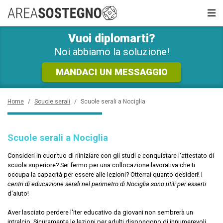
RICHIEDI SUBITO
INFORMAZIONI GRATUITE!
Vuoi diplomarti?
News e Curiosità
Sarai ricontattato al più presto
Noi abbiamo la soluzione!
Recupero anni
MANDACI UN MESSAGGIO
Scuola privata
Home
/
Scuole serali
/
Scuole serali a Nociglia
Scuole inglese
Scuole serali a Nociglia
Scuole serali
Consideri in cuor tuo di riiniziare con gli studi e conquistare l'attestato di
scuola superiore? Sei fermo per una collocazione lavorativa che ti
CERCA
occupa la capacità per essere alle lezioni? Otterrai quanto desideri! I
centri di educazione serali nel perimetro di Nociglia sono utili per esserti
d'aiuto!
Aver lasciato perdere l'iter educativo da giovani non sembrerà un
intralcio. Sicuramente le lezioni per adulti dispongono di innumerevoli