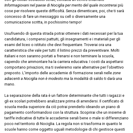
Informagiovani nel paese di Nociglia per merito del quale incontrerai
più
cose per risolvere queste difficoltà. Senza dimenticare, poi, che ti sarà
concesso di fare un messaggio su cell o diversamente una
comunicazione scritta, in pochissimo tempo!
Usufruendo di questa strada potrai ottenere i dati necessari per la tua
candidatura, i compensi pattuiti, gli insegnamenti e i materiali per gli
esami del liceo o istituto che devi frequentare. Troverai ora una
caratteristica che vale per tutti: il listino prezzi da preventivare. Molti
italiani e non saranno portati a frenarsi e non terminare la scuola,
capendo che ammontare ha la carriera educativa. I costi da aspettarsi
comportano privazioni, ma ti sveleremo varie alternative per l'obiettivo
preposto. L'importo delle accademie di formazione serali nelle
zone
adiacenti a Nociglia non è modesto ma la modalità
di saldo ti darà una
mano.
La separazione della rata è un fattore determinante che tutti i ragazzi e
gli ex scolari potrebbero analizzare prima di arrendersi. Il certificato di
scuola media superiore da ciò potrai prenderlo ideando un piano di
pagamento conformandosi con la struttura. Scoprirai che un insieme di
tariffe indicative di tutte le accademie serali bene o male si differenziano
poco nel territorio di Nociglia. La regola non si trasforma in quanto le
scuole hanno come oggetto uguali metodologie di chi gestisce questi