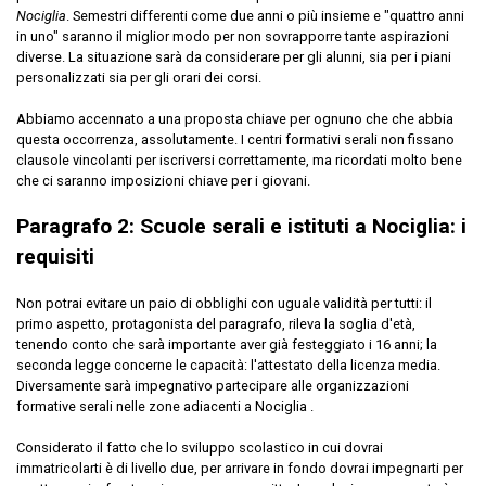
Nociglia
. Semestri differenti come due anni o più insieme e "quattro anni
in uno" saranno il miglior modo per non sovrapporre tante aspirazioni
diverse. La situazione sarà da considerare per gli alunni, sia per i piani
personalizzati sia per gli orari dei corsi.
Abbiamo accennato a una proposta chiave per ognuno che che abbia
questa occorrenza, assolutamente. I centri formativi serali non fissano
clausole vincolanti per iscriversi correttamente, ma ricordati molto bene
che ci saranno imposizioni chiave per i giovani.
Paragrafo 2: Scuole serali e istituti a Nociglia: i
requisiti
Non potrai evitare un paio di obblighi con uguale validità per tutti: il
primo aspetto, protagonista del paragrafo, rileva la soglia d'età,
tenendo conto che sarà importante aver già festeggiato i 16 anni; la
seconda legge concerne le capacità: l'attestato della licenza media.
Diversamente sarà impegnativo partecipare alle organizzazioni
formative serali nelle zone adiacenti a Nociglia .
Considerato il fatto che lo sviluppo scolastico in cui dovrai
immatricolarti è di livello due, per arrivare in fondo dovrai impegnarti per