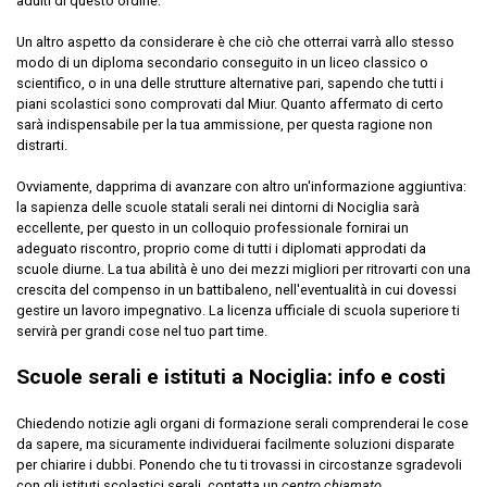
adulti di questo ordine.
Un altro aspetto da considerare è che ciò che otterrai varrà allo stesso
modo di un diploma secondario conseguito in un liceo classico o
scientifico, o in una delle strutture alternative pari, sapendo che tutti i
piani scolastici sono comprovati dal Miur. Quanto affermato di certo
sarà indispensabile per la tua ammissione, per questa ragione non
distrarti.
Ovviamente, dapprima di avanzare con altro un'informazione aggiuntiva:
la sapienza delle scuole statali serali nei dintorni di Nociglia sarà
eccellente, per questo in un colloquio professionale fornirai un
adeguato riscontro, proprio come di tutti i diplomati approdati da
scuole diurne. La tua abilità è uno dei mezzi migliori per ritrovarti con una
crescita del compenso in un battibaleno, nell'eventualità in cui dovessi
gestire un lavoro impegnativo. La licenza ufficiale di scuola superiore ti
servirà per grandi cose nel tuo part time.
Scuole serali e istituti a Nociglia: info e costi
Chiedendo notizie agli organi di formazione serali comprenderai le cose
da sapere, ma sicuramente individuerai facilmente soluzioni disparate
per chiarire i dubbi. Ponendo che tu ti trovassi in circostanze sgradevoli
con gli istituti scolastici serali, contatta un
centro chiamato