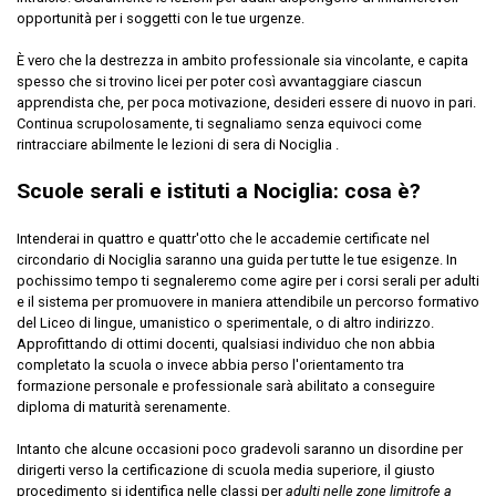
opportunità per i soggetti con le tue urgenze.
È vero che la destrezza in ambito professionale sia vincolante, e capita
spesso che si trovino licei per poter così avvantaggiare ciascun
apprendista che, per poca motivazione, desideri essere di nuovo in pari.
Continua scrupolosamente, ti segnaliamo senza equivoci come
rintracciare abilmente le lezioni di sera di Nociglia .
Scuole serali e istituti a Nociglia: cosa è?
Intenderai in quattro e quattr'otto che le accademie certificate nel
circondario di Nociglia saranno una guida per tutte le tue esigenze. In
pochissimo tempo ti segnaleremo come agire per i corsi serali per adulti
e il sistema per promuovere in maniera attendibile un percorso formativo
del Liceo di lingue, umanistico o sperimentale, o di altro indirizzo.
Approfittando di ottimi docenti, qualsiasi individuo che non abbia
completato la scuola o invece abbia perso l'orientamento tra
formazione personale e professionale sarà abilitato a conseguire
diploma di maturità serenamente.
Intanto che alcune occasioni poco gradevoli saranno un disordine per
dirigerti verso la certificazione di scuola media superiore, il giusto
procedimento si identifica nelle classi per
adulti nelle zone limitrofe a