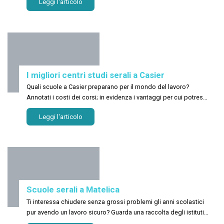
Leggi l'articolo
I migliori centri studi serali a Casier
Quali scuole a Casier preparano per il mondo del lavoro?
Annotati i costi dei corsi; in evidenza i vantaggi per cui potresti
decidere di iscriverti a un corso privato!
Leggi l'articolo
Scuole serali a Matelica
Ti interessa chiudere senza grossi problemi gli anni scolastici
pur avendo un lavoro sicuro? Guarda una raccolta degli istituti
scolastici a Matelica!