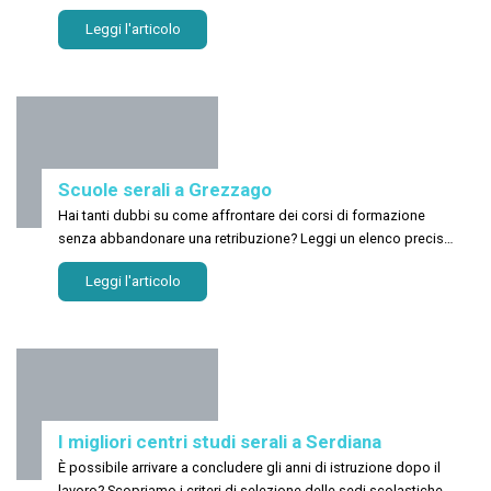
sospeso per dover seguire altro? Ecco le scuole a Vietri sul
Leggi l'articolo
Mare
Scuole serali a Grezzago
Hai tanti dubbi su come affrontare dei corsi di formazione
senza abbandonare una retribuzione? Leggi un elenco preciso
delle scuole a Grezzago!
Leggi l'articolo
I migliori centri studi serali a Serdiana
È possibile arrivare a concludere gli anni di istruzione dopo il
lavoro? Scopriamo i criteri di selezione delle sedi scolastiche a