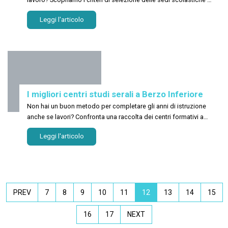
Serdiana!
Leggi l'articolo
I migliori centri studi serali a Berzo Inferiore
Non hai un buon metodo per completare gli anni di istruzione
anche se lavori? Confronta una raccolta dei centri formativi a
Berzo Inferiore!
Leggi l'articolo
PREV
7
8
9
10
11
12
13
14
15
16
17
NEXT