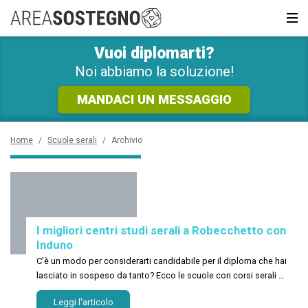
RICHIEDI SUBITO
INFORMAZIONI GRATUITE!
Vuoi diplomarti?
News e Curiosità
Sarai ricontattato al più presto
Noi abbiamo la soluzione!
Recupero anni
MANDACI UN MESSAGGIO
Scuola privata
Home
/
Scuole serali
/
Archivio
Scuole inglese
Scuole serali
I migliori centri studi serali a Robecchetto con
CERCA
Induno
C'è un modo per considerarti candidabile per il diploma che hai
lasciato in sospeso da tanto? Ecco le scuole con corsi serali a
Robecchetto con Induno
Leggi l'articolo