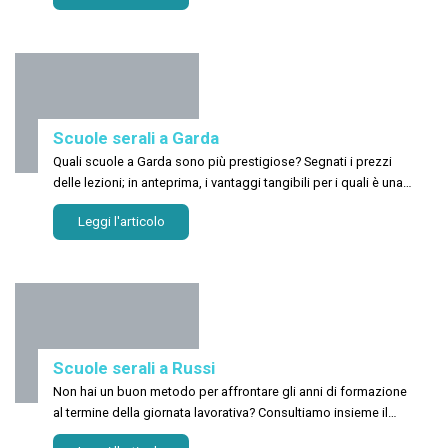
Scuole serali a Garda
Quali scuole a Garda sono più prestigiose? Segnati i prezzi
delle lezioni; in anteprima, i vantaggi tangibili per i quali è una
buona idea iscriversi a un corso privato!
Leggi l'articolo
Scuole serali a Russi
Non hai un buon metodo per affrontare gli anni di formazione
al termine della giornata lavorativa? Consultiamo insieme il
meglio delle sedi scolastiche a Russi!