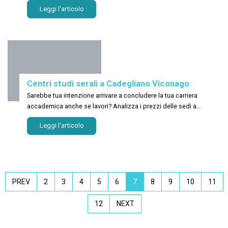
Leggi l'articolo
Centri studi serali a Cadegliano Viconago
Sarebbe tua intenzione arrivare a concludere la tua carriera
accademica anche se lavori? Analizza i prezzi delle sedi a
Cadegliano Viconago!
Leggi l'articolo
PREV
2
3
4
5
6
7
8
9
10
11
12
NEXT