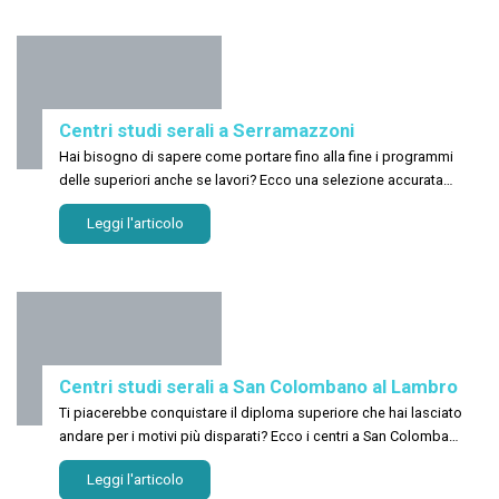
Centri studi serali a Serramazzoni
Hai bisogno di sapere come portare fino alla fine i programmi
delle superiori anche se lavori? Ecco una selezione accurata
degli istituti a Serramazzoni!
Leggi l'articolo
Centri studi serali a San Colombano al Lambro
Ti piacerebbe conquistare il diploma superiore che hai lasciato
andare per i motivi più disparati? Ecco i centri a San Colombano
al Lambro
Leggi l'articolo