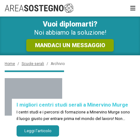
RICHIEDI SUBITO
INFORMAZIONI GRATUITE!
Vuoi diplomarti?
News e Curiosità
Sarai ricontattato al più presto
Noi abbiamo la soluzione!
Recupero anni
MANDACI UN MESSAGGIO
Scuola privata
Home
/
Scuole serali
/
Archivio
Scuole inglese
Scuole serali
I migliori centri studi serali a Minervino Murge
CERCA
I centri studi e i percorsi di formazione a Minervino Murge sono
il luogo giusto per entrare prima nel mondo del lavoro! Non
porti limiti!
Leggi l'articolo