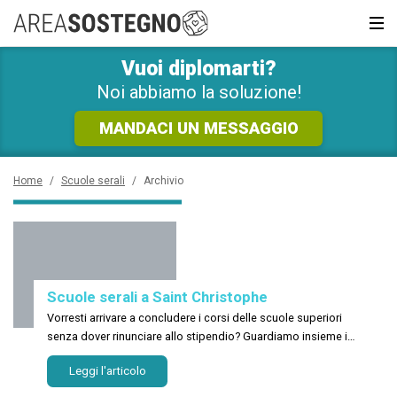
RICHIEDI SUBITO
INFORMAZIONI GRATUITE!
Vuoi diplomarti?
News e Curiosità
Sarai ricontattato al più presto
Noi abbiamo la soluzione!
Recupero anni
MANDACI UN MESSAGGIO
Scuola privata
Home
/
Scuole serali
/
Archivio
Scuole inglese
Scuole serali
Scuole serali a Saint Christophe
CERCA
Vorresti arrivare a concludere i corsi delle scuole superiori
senza dover rinunciare allo stipendio? Guardiamo insieme i
criteri di selezione dei centri di formazione a Saint Christophe!
Leggi l'articolo