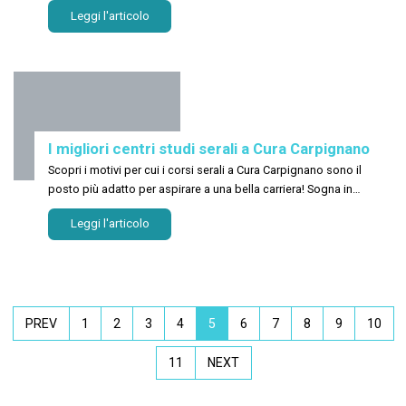
Leggi l'articolo
I migliori centri studi serali a Cura Carpignano
Scopri i motivi per cui i corsi serali a Cura Carpignano sono il
posto più adatto per aspirare a una bella carriera! Sogna in
grande!
Leggi l'articolo
PREV
1
2
3
4
5
6
7
8
9
10
11
NEXT